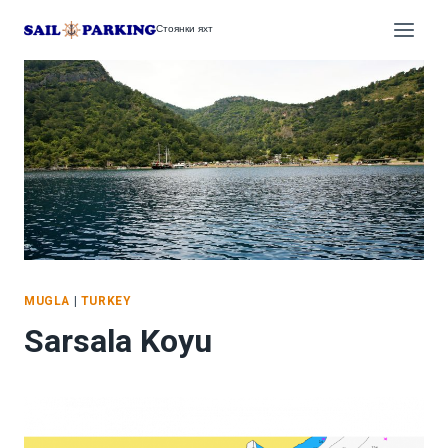
Перейти
Стоянки яхт
к
содержимому
MUGLA
|
TURKEY
Sarsala Koyu