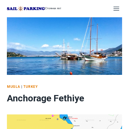
Перейти
Стоянки яхт
к
содержимому
MUGLA
|
TURKEY
Anchorage Fethiye