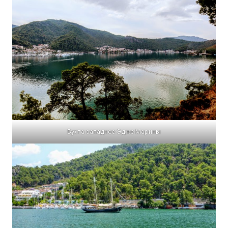
Бухта западнее Эдже Марины